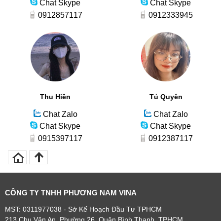
Chat Skype
Chat Skype
0912857117
0912333945
Thu Hiền
Tú Quyên
Chat Zalo
Chat Zalo
Chat Skype
Chat Skype
0915397117
0912387117
CÔNG TY TNHH PHƯƠNG NAM VINA
MST: 0311977038 - Sở Kế Hoạch Đầu Tư TPHCM
213 Chu Văn An, Phường 26, Quận Bình Thạnh, TPHCM