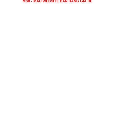
MS8 - MẪU WEBSITE BÁN HÀNG GIÁ RẺ