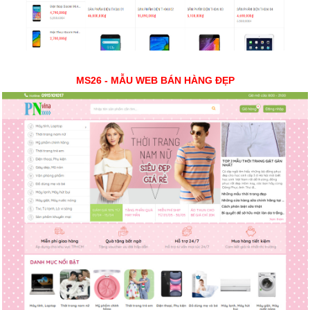
MS26 - MẪU WEB BÁN HÀNG ĐẸP