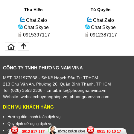
Thu Hiền
Tú Quyên
Chat Zalo
Chat Zalo
Chat Skype
Chat Skype
0915397117
0912387117
CÔNG TY TNHH PHƯƠNG NAM VINA
MST: 0311977038 - Sở Kế Hoạch Đầu Tư TPHCM
213 Chu Văn An, Phường 26, Quận Bình Thạnh, TPHCM
Tel: (028) 3553 2306
- Email: info@phuongnamvina.vn
Website:
websitechuyennghiep.vn
,
phuongnamvina.com
DỊCH VỤ KHÁCH HÀNG
Hướng dẫn thanh toán dịch vụ
Quy định sử dụng dịch vụ
Chính sách bảo hành, bảo trì