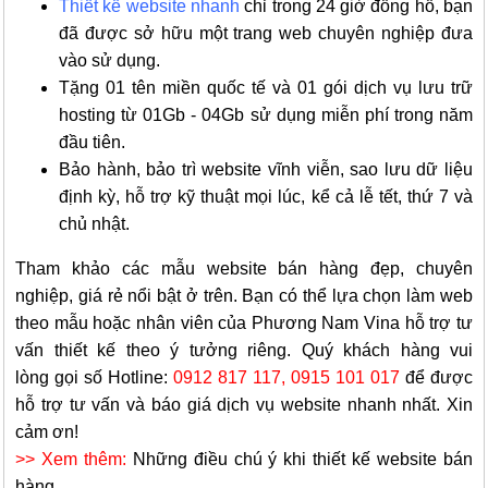
Thiết kế website nhanh
chỉ trong 24 giờ đồng hồ, bạn
đã được sở hữu một trang web chuyên nghiệp đưa
vào sử dụng.
T
ặng 01 tên miền quốc tế và 01 gói dịch vụ lưu trữ
hosting từ 01Gb - 04Gb sử dụng miễn phí trong năm
đầu tiên.
Bảo hành, bảo trì website vĩnh viễn, sao lưu dữ liệu
định kỳ, hỗ trợ kỹ thuật mọi lúc, kể cả lễ tết, thứ 7 và
chủ nhật.
Tham khảo các mẫu website bán hàng đẹp, chuyên
nghiệp, giá rẻ nổi bật ở trên. Bạn có thể lựa chọn làm web
theo mẫu hoặc nhân viên của Phương Nam Vina hỗ trợ tư
vấn thiết kế theo ý tưởng riêng. Quý khách hàng vui
lòng gọi số Hotline:
0912 817 117, 0915 101 017
để được
hỗ trợ tư vấn và báo giá dịch vụ website nhanh nhất. Xin
cảm ơn!
>> Xem thêm:
Những điều chú ý khi thiết kế website bán
hàng