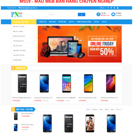
MS19 - MẪU WEB BÁN HÀNG CHUYÊN NGHIỆP