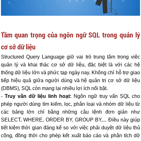
Tầm quan trọng của ngôn ngữ SQL trong quản lý
cơ sở dữ liệu
Structured Query Language giữ vai trò trung tâm trong việc
quản lý và khai thác cơ sở dữ liệu, đặc biệt là với các hệ
thống dữ liệu lớn và phức tạp ngày nay. Không chỉ hỗ trợ giao
tiếp hiệu quả giữa người dùng và hệ quản trị cơ sở dữ liệu
(DBMS), SQL còn mang lại nhiều lợi ích nổi bật.
-
Truy vấn dữ liệu linh hoạt:
Ngôn ngữ truy vấn SQL cho
phép người dùng tìm kiếm, lọc, phân loại và nhóm dữ liệu từ
các bảng lớn chỉ bằng những câu lệnh đơn giản như
SELECT, WHERE, ORDER BY, GROUP BY,... Điều này giúp
tiết kiệm thời gian đáng kể so với việc phải duyệt dữ liệu thủ
công, đồng thời cho phép kết xuất báo cáo và phân tích dữ