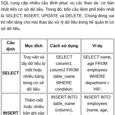
SQL cung cấp nhiều câu lệnh phục vụ các thao tác cơ bản
nhất trên cơ sở dữ liệu. Trong đó, bốn câu lệnh phổ biến nhất
là SELECT, INSERT, UPDATE và DELETE. Chúng đóng vai
trò nền tảng cho mọi thao tác xử lý dữ liệu trong hệ quản trị cơ
sở dữ liệu.
Câu
Mục đích
Cách sử dụng
Ví dụ
lệnh
Truy vấn và
SELECT
SELECT name,
lấy dữ liệu từ
column1,
age FROM
một hoặc
column2 FROM
employees
SELECT
nhiều bảng
table_name
WHERE
trong cơ sở
WHERE
department =
dữ liệu.
condition;
'HR';
INSERT INTO
INSERT INTO
Thêm một
table_name
employees
hoặc nhiều
(column1,
(name, age,
INSERT
bản ghi vào