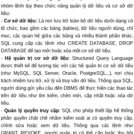
nhóm lệnh tùy theo chức năng quản lý dữ liệu và cơ sở dữ
liệu:
-
Cơ sở dữ liệu:
Là nơi lưu trữ toàn bộ dữ liệu dưới dạng có
tổ chức, bao gồm các bảng (tables), dữ liệu người dùng, chỉ
mục, các quan hệ giữa các bảng và nhiều thành phần khác.
SQL cung cấp các lệnh như CREATE DATABASE, DROP
DATABASE để tạo mới hoặc xóa một cơ sở dữ liệu.
-
Hệ quản trị cơ sở dữ liệu
: Structured Query Language
được thiết kế để tương tác với các hệ quản trị cơ sở dữ liệu
(như MySQL, SQL Server, Oracle, PostgreSQL...), nơi chịu
trách nhiệm lưu trữ, xử lý và truy vấn dữ liệu. Thông qua SQL,
người dùng gửi yêu cầu đến DBMS để thực hiện các thao tác
trên dữ liệu như tìm kiếm, chèn mới, cập nhật hoặc xóa dữ
liệu.
-
Quản lý quyền truy cập
: SQL cho phép thiết lập hệ thống
phân quyền chặt chẽ nhằm kiểm soát ai có quyền truy cập,
chỉnh sửa hoặc xem dữ liệu. Thông qua các lệnh như
GRANT, REVOKE, người quản trị có thể cấp hoặc thu hồi