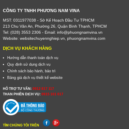
CÔNG TY TNHH PHƯƠNG NAM VINA
MST: 0311977038 - Sở Kế Hoạch Đầu Tư TPHCM
213 Chu Văn An, Phường 26, Quận Bình Thạnh, TPHCM
Tel: (028) 3553 2306
- Email: info@phuongnamvina.vn
Website:
websitechuyennghiep.vn
,
phuongnamvina.com
DỊCH VỤ KHÁCH HÀNG
Hướng dẫn thanh toán dịch vụ
Quy định sử dụng dịch vụ
Chính sách bảo hành, bảo trì
Bảng giá dịch vụ thiết kế website
HỖ TRỢ TƯ VẤN:
0912 817 117
THAN PHIỀN DỊCH VỤ:
0915 101 017
TÌM CHÚNG TÔI TRÊN