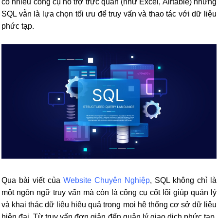
có nhiều công cụ hỗ trợ trực quan (như Excel, Airtable) nhưng
SQL vẫn là lựa chọn tối ưu để truy vấn và thao tác với dữ liệu
phức tạp.
Qua bài viết của
Website Chuyên Nghiệp
, SQL không chỉ là
một ngôn ngữ truy vấn mà còn là công cụ cốt lõi giúp quản lý
và khai thác dữ liệu hiệu quả trong mọi hệ thống cơ sở dữ liệu
hiện đại. Từ truy vấn đơn giản đến quản lý giao dịch phức tạp,