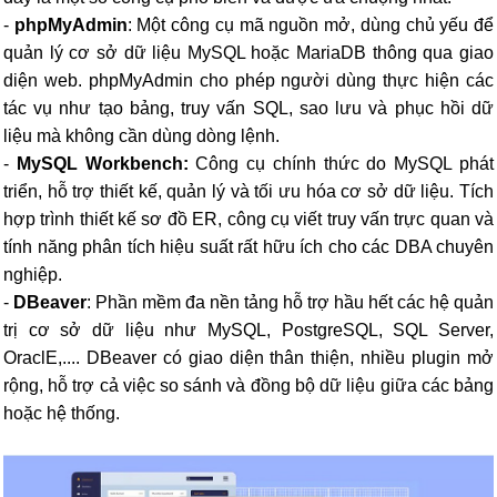
-
phpMyAdmin
: Một công cụ mã nguồn mở, dùng chủ yếu để
quản lý cơ sở dữ liệu MySQL hoặc MariaDB thông qua giao
diện web. phpMyAdmin cho phép người dùng thực hiện các
tác vụ như tạo bảng, truy vấn SQL, sao lưu và phục hồi dữ
liệu mà không cần dùng dòng lệnh.
-
MySQL Workbench:
Công cụ chính thức do MySQL phát
triển, hỗ trợ thiết kế, quản lý và tối ưu hóa cơ sở dữ liệu. Tích
hợp trình thiết kế sơ đồ ER, công cụ viết truy vấn trực quan và
tính năng phân tích hiệu suất rất hữu ích cho các DBA chuyên
nghiệp.
-
DBeaver
: Phần mềm đa nền tảng hỗ trợ hầu hết các hệ quản
trị cơ sở dữ liệu như MySQL, PostgreSQL, SQL Server,
OraclE,.... DBeaver có giao diện thân thiện, nhiều plugin mở
rộng, hỗ trợ cả việc so sánh và đồng bộ dữ liệu giữa các bảng
hoặc hệ thống.