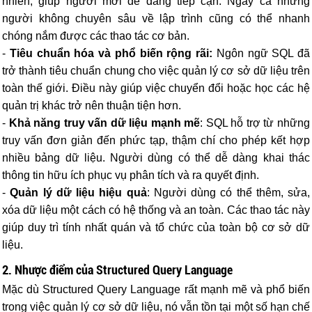
nhiên, giúp người mới dễ dàng tiếp cận. Ngay cả những
người không chuyên sâu về lập trình cũng có thể nhanh
chóng nắm được các thao tác cơ bản.
-
Tiêu chuẩn hóa và phổ biến rộng rãi:
Ngôn ngữ SQL đã
trở thành tiêu chuẩn chung cho việc quản lý cơ sở dữ liệu trên
toàn thế giới. Điều này giúp việc chuyển đổi hoặc học các hệ
quản trị khác trở nên thuận tiện hơn.
-
Khả năng truy vấn dữ liệu mạnh mẽ
: SQL hỗ trợ từ những
truy vấn đơn giản đến phức tạp, thậm chí cho phép kết hợp
nhiều bảng dữ liệu. Người dùng có thể dễ dàng khai thác
thông tin hữu ích phục vụ phân tích và ra quyết định.
-
Quản lý dữ liệu hiệu quả
: Người dùng có thể thêm, sửa,
xóa dữ liệu một cách có hệ thống và an toàn. Các thao tác này
giúp duy trì tính nhất quán và tổ chức của toàn bộ cơ sở dữ
liệu.
2. Nhược điểm của Structured Query Language
Mặc dù Structured Query Language rất mạnh mẽ và phổ biến
trong việc quản lý cơ sở dữ liệu, nó vẫn tồn tại một số hạn chế