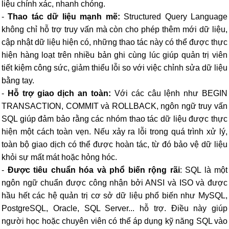
liệu chính xác, nhanh chóng.
-
Thao tác dữ liệu mạnh mẽ:
Structured Query Language
không chỉ hỗ trợ truy vấn mà còn cho phép thêm mới dữ liệu,
cập nhật dữ liệu hiện có, những thao tác này có thể được thực
hiện hàng loạt trên nhiều bản ghi cùng lúc giúp quản trị viên
tiết kiệm công sức, giảm thiểu lỗi so với việc chỉnh sửa dữ liệu
bằng tay.
-
Hỗ trợ giao dịch an toàn:
Với các câu lệnh như BEGIN
TRANSACTION, COMMIT và ROLLBACK, ngôn ngữ truy vấn
SQL giúp đảm bảo rằng các nhóm thao tác dữ liệu được thực
hiện một cách toàn vẹn. Nếu xảy ra lỗi trong quá trình xử lý,
toàn bộ giao dịch có thể được hoàn tác, từ đó bảo vệ dữ liệu
khỏi sự mất mát hoặc hỏng hóc.
-
Được tiêu chuẩn hóa và phổ biến rộng rãi
: SQL là một
ngôn ngữ chuẩn được công nhận bởi ANSI và ISO và được
hầu hết các hệ quản trị cơ sở dữ liệu phổ biến như MySQL,
PostgreSQL, Oracle, SQL Server... hỗ trợ. Điều này giúp
người học hoặc chuyên viên có thể áp dụng kỹ năng SQL vào