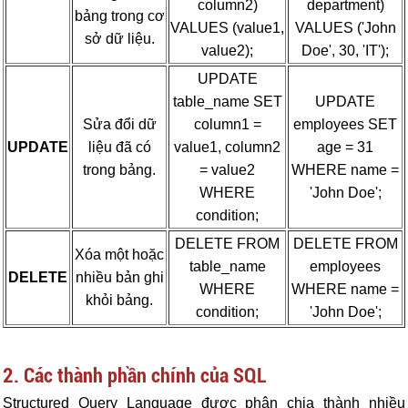
column2)
department)
bảng trong cơ
VALUES (value1,
VALUES ('John
sở dữ liệu.
value2);
Doe', 30, 'IT');
UPDATE
table_name SET
UPDATE
Sửa đổi dữ
column1 =
employees SET
UPDATE
liệu đã có
value1, column2
age = 31
trong bảng.
= value2
WHERE name =
WHERE
'John Doe';
condition;
DELETE FROM
DELETE FROM
Xóa một hoặc
table_name
employees
DELETE
nhiều bản ghi
WHERE
WHERE name =
khỏi bảng.
condition;
'John Doe';
2. Các thành phần chính của SQL
Structured Query Language được phân chia thành nhiều