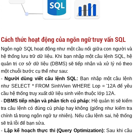
Cách thức hoạt động của ngôn ngữ truy vấn SQL
Ngôn ngữ SQL hoạt động như một cầu nối giữa con người và
hệ thống lưu trữ dữ liệu. Khi bạn nhập một câu lệnh SQL, hệ
quản trị cơ sở dữ liệu (DBMS) sẽ tiếp nhận và xử lý nó theo
một chuỗi bước cụ thể như sau:
-
Người dùng viết câu lệnh SQL:
Bạn nhập một câu lệnh
như SELECT * FROM SinhVien WHERE Lop = '12A để yêu
cầu hệ thống truy xuất dữ liệu sinh viên thuộc lớp 12A.
-
DBMS tiếp nhận và phân tích cú pháp:
Hệ quản trị sẽ kiểm
tra câu lệnh có đúng cú pháp hay không (giống như kiểm tra
chính tả trong ngôn ngữ tự nhiên). Nếu câu lệnh sai, hệ thống
sẽ trả lỗi để bạn sửa.
-
Lập kế hoạch thực thi (Query Optimization):
Sau khi câu