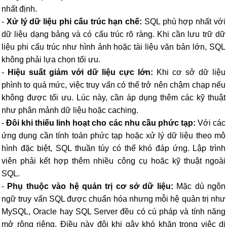
nhất định.
-
Xử lý dữ liệu phi cấu trúc hạn chế:
SQL phù hợp nhất với
dữ liệu dạng bảng và có cấu trúc rõ ràng. Khi cần lưu trữ dữ
liệu phi cấu trúc như hình ảnh hoặc tài liệu văn bản lớn, SQL
không phải lựa chọn tối ưu.
-
Hiệu suất giảm với dữ liệu cực lớn:
Khi cơ sở dữ liệu
phình to quá mức, việc truy vấn có thể trở nên chậm chạp nếu
không được tối ưu. Lúc này, cần áp dụng thêm các kỹ thuật
như phân mảnh dữ liệu hoặc caching.
-
Đôi khi thiếu linh hoạt cho các nhu cầu phức tạp:
Với các
ứng dụng cần tính toán phức tạp hoặc xử lý dữ liệu theo mô
hình đặc biệt, SQL thuần túy có thể khó đáp ứng. Lập trình
viên phải kết hợp thêm nhiều công cụ hoặc kỹ thuật ngoài
SQL.
-
Phụ thuộc vào hệ quản trị cơ sở dữ liệu:
Mặc dù ngôn
ngữ truy vấn SQL được chuẩn hóa nhưng mỗi hệ quản trị như
MySQL, Oracle hay SQL Server đều có cú pháp và tính năng
mở rộng riêng. Điều này đôi khi gây khó khăn trong việc di