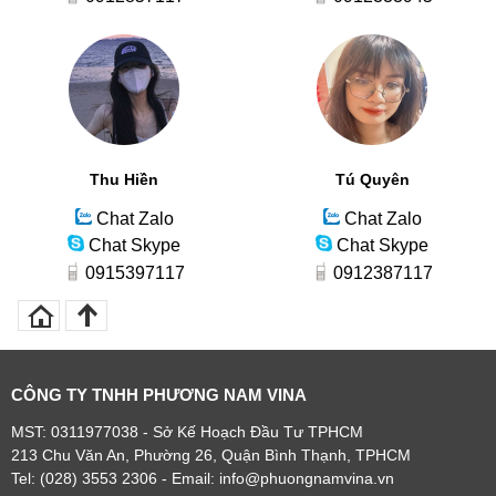
Thu Hiền
Tú Quyên
Chat Zalo
Chat Zalo
Chat Skype
Chat Skype
0915397117
0912387117
CÔNG TY TNHH PHƯƠNG NAM VINA
MST: 0311977038 - Sở Kế Hoạch Đầu Tư TPHCM
213 Chu Văn An, Phường 26, Quận Bình Thạnh, TPHCM
Tel: (028) 3553 2306
- Email: info@phuongnamvina.vn