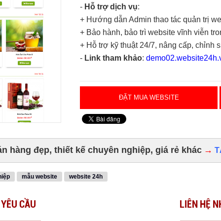
-
Hỗ trợ dịch vụ
:
+ Hướng dẫn Admin thao tác quản trị we
+ Bảo hành, bảo trì website vĩnh viễn tr
+ Hỗ trợ kỹ thuật 24/7, nâng cấp, chỉnh 
-
Link tham khảo
:
demo02.website24h.
ĐẶT MUA WEBSITE
 hàng đẹp, thiết kế chuyên nghiệp, giá rẻ khác
→
T
hiệp
mẫu website
website 24h
 YÊU CẦU
LIÊN HỆ N