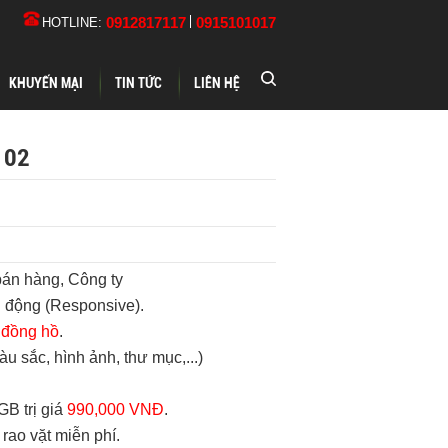
0912817117
0915101017
HOTLINE:
KHUYẾN MẠI
TIN TỨC
LIÊN HỆ
 02
bán hàng, Công ty
di động (Responsive).
 đồng hồ
.
àu sắc, hình ảnh, thư mục,...)
GB trị giá
990,000 VNĐ
.
rao vặt miễn phí.