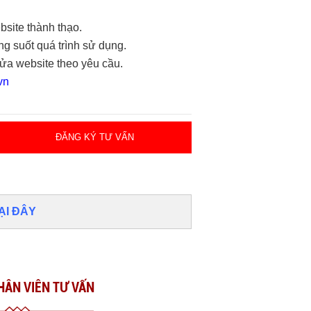
bsite thành thạo.
ong suốt quá trình sử dụng.
sửa website theo yêu cầu.
vn
ĐĂNG KÝ TƯ VẤN
ẠI ĐÂY
HÂN VIÊN TƯ VẤN