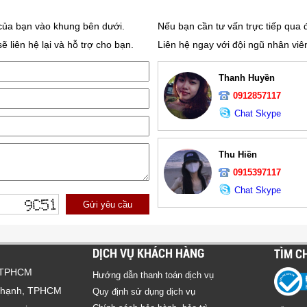
 của bạn vào khung bên dưới.
Nếu bạn cần tư vấn trực tiếp qua đ
liên hệ lại và hỗ trợ cho bạn.
Liên hệ ngay với đội ngũ nhân vi
Thanh Huyền
0912857117
Chat Skype
Thu Hiền
0915397117
Chat Skype
Gửi yêu cầu
DỊCH VỤ KHÁCH HÀNG
TÌM C
ư TPHCM
Hướng dẫn thanh toán dịch vụ
 Thạnh, TPHCM
Quy định sử dụng dịch vụ