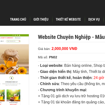
TRANG CHỦ
GIỚI THIỆU
THIẾT KẾ WEBSITE
DỊCH VỤ
Website Chuyên Nghiệp - Mẫu
2,000,000 VNĐ
Giá bán:
Mã số:
PN02
-
Loại website
: Bán hàng online, Shop 
-
Giao diện hiển thị
: Máy tính, Thiết bị 
-
Thời gian thiết kế, hoàn thiện
:
24 giờ
-
Chỉnh sửa
: Theo yêu cầu (thông tin, m
-
Chương trình khuyến mại
:
+ Tặng 01 gói dịch vụ lưu trữ hosting 01
+ Tặng 01 tài khoản đăng tin quảng cáo, 