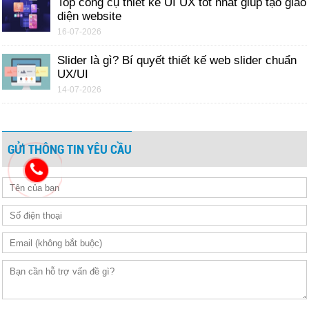
Top công cụ thiết kế UI UX tốt nhất giúp tạo giao
diện website
16-07-2026
Slider là gì? Bí quyết thiết kế web slider chuẩn
UX/UI
14-07-2026
GỬI THÔNG TIN YÊU CẦU