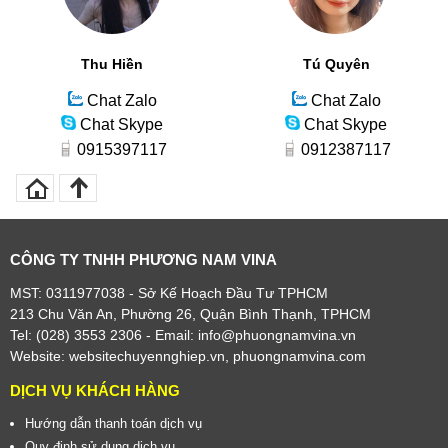
Thu Hiền
Tú Quyên
Chat Zalo
Chat Zalo
Chat Skype
Chat Skype
0915397117
0912387117
CÔNG TY TNHH PHƯƠNG NAM VINA
MST: 0311977038 - Sở Kế Hoạch Đầu Tư TPHCM
213 Chu Văn An, Phường 26, Quận Bình Thạnh, TPHCM
Tel: (028) 3553 2306
- Email: info@phuongnamvina.vn
Website:
websitechuyennghiep.vn
,
phuongnamvina.com
DỊCH VỤ KHÁCH HÀNG
Hướng dẫn thanh toán dịch vụ
Quy định sử dụng dịch vụ