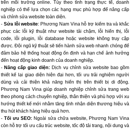
trên môi trường online. Tùy theo tình trạng thực tế, doanh
nghiệp có thể lựa chọn các hạng mục phù hợp để nâng cấp
và chỉnh sửa website toàn diện.
-
Sửa lỗi website
: Phương Nam Vina hỗ trợ kiểm tra và khắc
phục các lỗi kỹ thuật như website tải chậm, lỗi hiển thị, lỗi
code, lỗi plugin, lỗi database hoặc website không truy cập
được. Đội ngũ kỹ thuật sẽ tiến hành sửa web nhanh chóng để
đảm bảo hệ thống hoạt động ổn định và hạn chế ảnh hưởng
đến hoạt động kinh doanh của doanh nghiệp.
-
Nâng cấp giao diện:
Dịch vụ chỉnh sửa website bao gồm
thiết kế lại giao diện hiện đại hơn, tối ưu trải nghiệm người
dùng và cải thiện khả năng hiển thị trên thiết bị di động.
Phương Nam Vina giúp doanh nghiệp chỉnh sửa trang web
theo phong cách chuyên nghiệp, thân thiện và phù hợp với xu
hướng thiết kế mới nhằm tăng tính nhận diện thương hiệu và
thu hút khách hàng hiệu quả hơn.
-
Tối ưu SEO:
Ngoài sửa chữa website, Phương Nam Vina
còn hỗ trợ tối ưu cấu trúc website, tốc độ tải trang, nội dung và