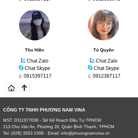
Thu Hiền
Tú Quyên
Chat Zalo
Chat Zalo
Chat Skype
Chat Skype
0915397117
0912387117
CÔNG TY TNHH PHƯƠNG NAM VINA
MST: 0311977038 - Sở Kế Hoạch Đầu Tư TPHCM
213 Chu Văn An, Phường 26, Quận Bình Thạnh, TPHCM
Tel: (028) 3553 2306
- Email: info@phuongnamvina.vn