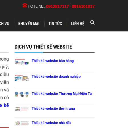
0912817117
0915101017
HOTLINE:
CH VỤ
KHUYẾN MẠI
TIN TỨC
LIÊN HỆ
DỊCH VỤ THIẾT KẾ WEBSITE
trong
Thiết kế website bán hàng
 quý,
 điều
Thiết kế website doanh nghiệp
 viên
ến và
Thiết kế website Thương Mại Điện Tử
án có
e kế
Thiết kế website thời trang
Thiết kế website nhà đất