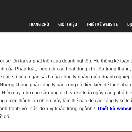
TRANG CHỦ
GIỚI THIỆU
THIẾT KẾ WEBSITE
DỊ
ới sự tồn tại và phát triển của doanh nghiệp. Hệ thống kế toán 
h của Pháp luật, theo dõi các hoạt động chi tiêu trong tháng,
ề các số liệu, ngân sách của công ty nhằm giúp doanh nghiệp
. Nhưng không phải công ty nào cũng có điều kiện để thuê nhân
g. Hiện nay, nhu cầu sử dụng dịch vụ kế toán ngày càng phổ bi
cũng được thành lập nhiều.
Vậy làm thế nào để các công ty kế to
cạnh tranh với các đơn vị khác trong ngành?
Thiết kế websit
đề đó
.