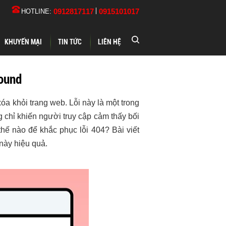
0912817117
0915101017
HOTLINE:
KHUYẾN MẠI
TIN TỨC
LIÊN HỆ
Found
a khỏi trang web. Lỗi này là một trong
 chỉ khiến người truy cập cảm thấy bối
thế nào để khắc phục lỗi 404? Bài viết
này hiệu quả.