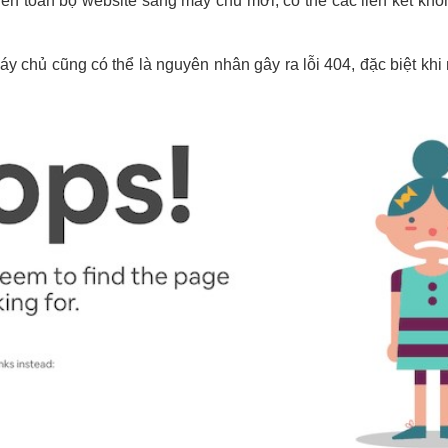
ển toàn bộ website sang máy chủ mới, có thể các liên kết k
 máy chủ cũng có thể là nguyên nhân gây ra lỗi 404, đặc biệt 