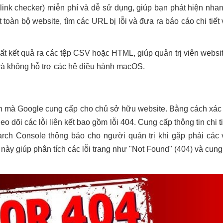
(link checker) miễn phí và dễ sử dụng, giúp bạn phát hiện nhan
toàn bộ website, tìm các URL bị lỗi và đưa ra báo cáo chi tiết 
ất kết quả ra các tệp CSV hoặc HTML, giúp quản trị viên websi
 và không hỗ trợ các hệ điều hành macOS.
ch mà Google cung cấp cho chủ sở hữu website. Bằng cách xác
 dõi các lỗi liên kết bao gồm lỗi 404. Cung cấp thông tin chi ti
rch Console thông báo cho người quản trị khi gặp phải cá
này giúp phân tích các lỗi trang như "Not Found" (404) và cung