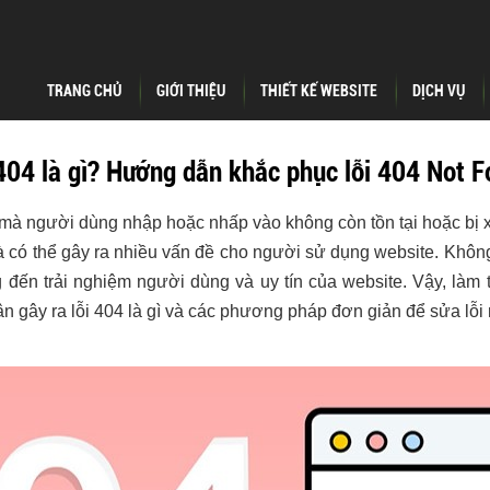
TRANG CHỦ
GIỚI THIỆU
THIẾT KẾ WEBSITE
DỊCH VỤ
404 là gì? Hướng dẫn khắc phục lỗi 404 Not 
 mà người dùng nhập hoặc nhấp vào không còn tồn tại hoặc bị xó
 có thể gây ra nhiều vấn đề cho người sử dụng website. Không
 đến trải nghiệm người dùng và uy tín của website. Vậy, làm 
 gây ra lỗi 404 là gì và các phương pháp đơn giản để sửa lỗi 