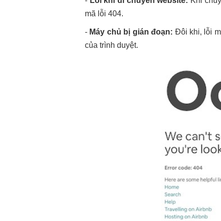
-
Lỗi khi di chuyển website:
Khi chuy
mã lỗi 404.
-
Máy chủ bị gián đoạn:
Đôi khi, lỗi
của trình duyệt.