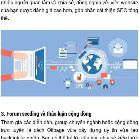
nhiều người quan tâm và chia sẻ, đồng nghĩa với việc website
của bạn được đánh giá cao hơn, góp phần cải thiện SEO tổng
thể.
3. Forum seeding và thảo luận cộng đồng
Tham gia các diễn đàn, group chuyên ngành hoặc cộng đồng
trực tuyến là cách Offpage vừa xây dựng uy tín vừa tạo
backlink tự nhiên. Bạn có thể trả lời câu hỏi, chia sẻ kiến thức