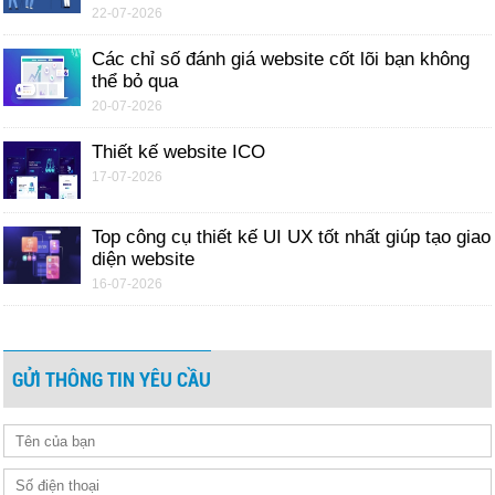
22-07-2026
Các chỉ số đánh giá website cốt lõi bạn không
thể bỏ qua
20-07-2026
Thiết kế website ICO
17-07-2026
Top công cụ thiết kế UI UX tốt nhất giúp tạo giao
diện website
16-07-2026
GỬI THÔNG TIN YÊU CẦU