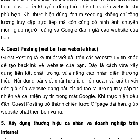
hoặc đưa ra lời khuyên, đồng thời chèn link đến website khi
phù hợp. Khi thực hiện đúng, forum seeding không chỉ tăng
lượng truy cập trực tiếp mà còn củng cố hình ảnh chuyên
môn, giúp người dùng và Google đánh giá cao website của
bạn.
4. Guest Posting (viết bài trên website khác)
Guest Posting là kỹ thuật viết bài trên các website uy tín khác
để tạo backlink về website của bạn. Đây là cách vừa xây
dựng liên kết chất lượng, vừa nâng cao nhận diện thương
hiệu. Nội dung bài viết phải hữu ích, liên quan và giá trị với
độc giả của website đăng bài, từ đó tạo ra lượng truy cập tự
nhiên và cải thiện uy tín trong mắt Google. Khi thực hiện đều
đặn, Guest Posting trở thành chiến lược Offpage dài hạn, giúp
website phát triển bền vững.
5. Xây dựng thương hiệu cá nhân và doanh nghiệp trên
Internet