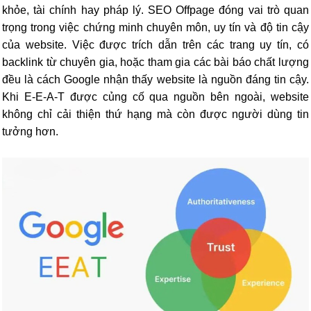
khỏe, tài chính hay pháp lý. SEO Offpage đóng vai trò quan
trọng trong việc chứng minh chuyên môn, uy tín và độ tin cậy
của website. Việc được trích dẫn trên các trang uy tín, có
backlink từ chuyên gia, hoặc tham gia các bài báo chất lượng
đều là cách Google nhận thấy website là nguồn đáng tin cậy.
Khi E-E-A-T được củng cố qua nguồn bên ngoài, website
không chỉ cải thiện thứ hạng mà còn được người dùng tin
tưởng hơn.