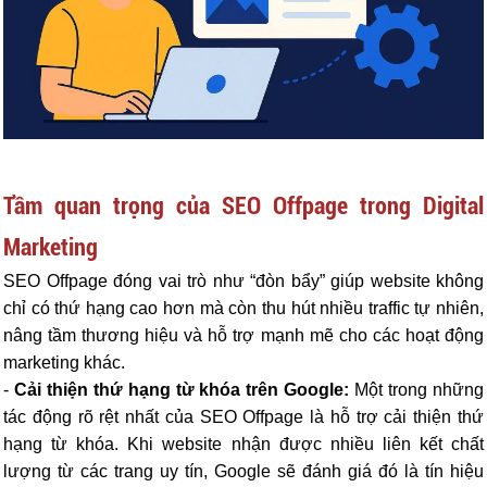
Tầm quan trọng của SEO Offpage trong Digital
Marketing
SEO Offpage đóng vai trò như “đòn bẩy” giúp website không
chỉ có thứ hạng cao hơn mà còn thu hút nhiều traffic tự nhiên,
nâng tầm thương hiệu và hỗ trợ mạnh mẽ cho các hoạt động
marketing khác.
-
Cải thiện thứ hạng từ khóa trên Google:
Một trong những
tác động rõ rệt nhất của SEO Offpage là hỗ trợ cải thiện thứ
hạng từ khóa. Khi website nhận được nhiều liên kết chất
lượng từ các trang uy tín, Google sẽ đánh giá đó là tín hiệu