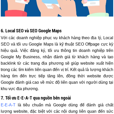
6. Local SEO và SEO Google Maps
Với các doanh nghiệp phục vụ khách hàng theo địa lý, Local
SEO và tối ưu Google Maps là kỹ thuật SEO Offpage cực kỳ
hiệu quả. Việc đăng ký, tối ưu thông tin doanh nghiệp trên
Google My Business, nhận đánh giá từ khách hàng và tạo
backlink từ các trang địa phương sẽ giúp website xuất hiện
trong các tìm kiếm liên quan đến vị trí. Kết quả là lượng khách
hàng tìm đến trực tiếp tăng lên, đồng thời website được
Google đánh giá cao về mức độ liên quan với người dùng tại
khu vực địa phương.
7. Tối ưu E-E-A-T qua nguồn bên ngoài
E-E-A-T
là tiêu chuẩn mà Google dùng để đánh giá chất
lượng website, đặc biệt với các nội dung liên quan đến sức