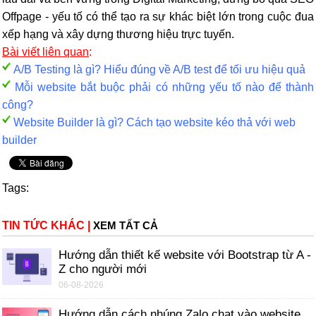
Offpage - yếu tố có thể tạo ra sự khác biệt lớn trong cuộc đua
xếp hạng và xây dựng thương hiệu trực tuyến.
Bài viết liên quan
:
A/B Testing là gì? Hiểu đúng về A/B test để tối ưu hiệu quả
Mỗi website bắt buộc phải có những yếu tố nào để thành
công?
Website Builder là gì? Cách tạo website kéo thả với web
builder
Tags:
TIN TỨC KHÁC
|
XEM TẤT CẢ
Hướng dẫn thiết kế website với Bootstrap từ A -
Z cho người mới
06-08-2026
Hướng dẫn cách nhúng Zalo chat vào website