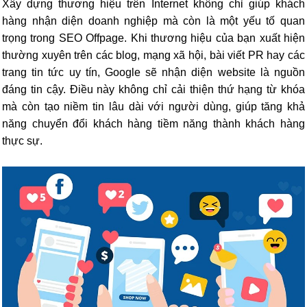
Xây dựng thương hiệu trên Internet không chỉ giúp khách
hàng nhận diện doanh nghiệp mà còn là một yếu tố quan
trọng trong SEO Offpage. Khi thương hiệu của bạn xuất hiện
thường xuyên trên các blog, mạng xã hội, bài viết PR hay các
trang tin tức uy tín, Google sẽ nhận diện website là nguồn
đáng tin cậy. Điều này không chỉ cải thiện thứ hạng từ khóa
mà còn tạo niềm tin lâu dài với người dùng, giúp tăng khả
năng chuyển đổi khách hàng tiềm năng thành khách hàng
thực sự.