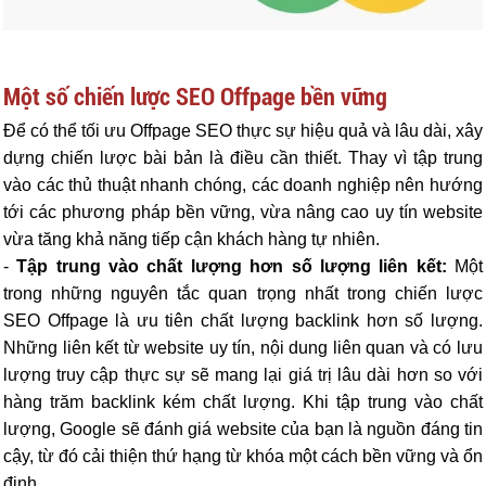
Một số chiến lược SEO Offpage bền vững
Để có thể tối ưu Offpage SEO thực sự hiệu quả và lâu dài, xây
dựng chiến lược bài bản là điều cần thiết. Thay vì tập trung
vào các thủ thuật nhanh chóng, các doanh nghiệp nên hướng
tới các phương pháp bền vững, vừa nâng cao uy tín website
vừa tăng khả năng tiếp cận khách hàng tự nhiên.
-
Tập trung vào chất lượng hơn số lượng liên kết:
Một
trong những nguyên tắc quan trọng nhất trong chiến lược
SEO Offpage là ưu tiên chất lượng backlink hơn số lượng.
Những liên kết từ website uy tín, nội dung liên quan và có lưu
lượng truy cập thực sự sẽ mang lại giá trị lâu dài hơn so với
hàng trăm backlink kém chất lượng. Khi tập trung vào chất
lượng, Google sẽ đánh giá website của bạn là nguồn đáng tin
cậy, từ đó cải thiện thứ hạng từ khóa một cách bền vững và ổn
định.