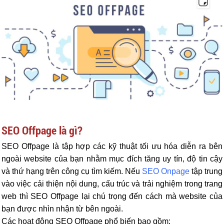
SEO Offpage là gì?
SEO Offpage là tập hợp các kỹ thuật tối ưu hóa diễn ra bên
ngoài website của bạn nhằm mục đích tăng uy tín, độ tin cậy
và thứ hạng trên công cụ tìm kiếm. Nếu
SEO Onpage
tập trung
vào việc cải thiện nội dung, cấu trúc và trải nghiệm trong trang
web thì SEO Offpage lại chú trọng đến cách mà website của
bạn được nhìn nhận từ bên ngoài.
Các hoạt động SEO Offpage phổ biến bao gồm: