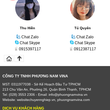
Thu Hiền
Tú Quyên
Chat Zalo
Chat Zalo
Chat Skype
Chat Skype
0915397117
0912387117
CÔNG TY TNHH PHƯƠNG NAM VINA
MST: 0311977038 - Sở Kế Hoạch Đầu Tư TPHCM
213 Chu Văn An, Phường 26, Quận Bình Thạnh, TPHCM
Tel: (028) 3553 2306
- Email: info@phuongnamvina.vn
Website:
websitechuyennghiep.vn
,
phuongnamvina.com
DỊCH VỤ KHÁCH HÀNG