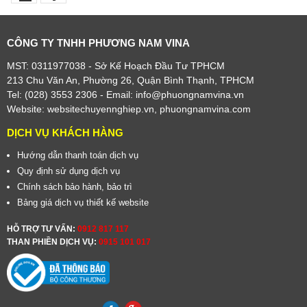
CÔNG TY TNHH PHƯƠNG NAM VINA
MST: 0311977038 - Sở Kế Hoạch Đầu Tư TPHCM
213 Chu Văn An, Phường 26, Quận Bình Thạnh, TPHCM
Tel: (028) 3553 2306
- Email: info@phuongnamvina.vn
Website:
websitechuyennghiep.vn
,
phuongnamvina.com
DỊCH VỤ KHÁCH HÀNG
Hướng dẫn thanh toán dịch vụ
Quy định sử dụng dịch vụ
Chính sách bảo hành, bảo trì
Bảng giá dịch vụ thiết kế website
HỖ TRỢ TƯ VẤN:
0912 817 117
THAN PHIỀN DỊCH VỤ:
0915 101 017