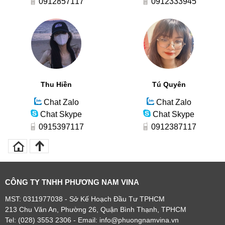
0912857117
0912333945
Thu Hiền
Tú Quyên
Chat Zalo
Chat Zalo
Chat Skype
Chat Skype
0915397117
0912387117
CÔNG TY TNHH PHƯƠNG NAM VINA
MST: 0311977038 - Sở Kế Hoạch Đầu Tư TPHCM
213 Chu Văn An, Phường 26, Quận Bình Thạnh, TPHCM
Tel: (028) 3553 2306
- Email: info@phuongnamvina.vn