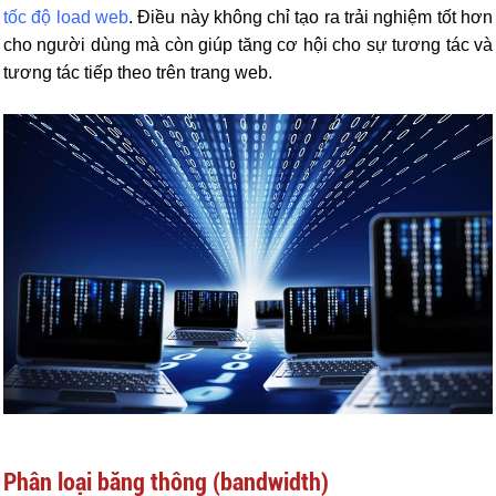
tốc độ load web
. Điều này không chỉ tạo ra trải nghiệm tốt hơn
cho người dùng mà còn giúp tăng cơ hội cho sự tương tác và
tương tác tiếp theo trên trang web.
Phân loại băng thông (bandwidth)