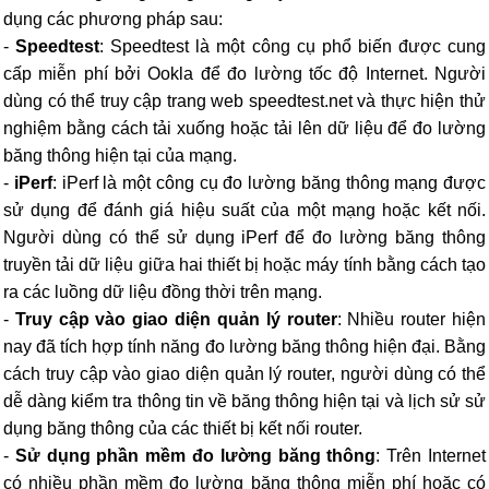
dụng các phương pháp sau:
-
Speedtest
: Speedtest là một công cụ phổ biến được cung
cấp miễn phí bởi Ookla để đo lường tốc độ Internet. Người
dùng có thể truy cập trang web speedtest.net và thực hiện thử
nghiệm bằng cách tải xuống hoặc tải lên dữ liệu để đo lường
băng thông hiện tại của mạng.
-
iPerf
: iPerf là một công cụ đo lường băng thông mạng được
sử dụng để đánh giá hiệu suất của một mạng hoặc kết nối.
Người dùng có thể sử dụng iPerf để đo lường băng thông
truyền tải dữ liệu giữa hai thiết bị hoặc máy tính bằng cách tạo
ra các luồng dữ liệu đồng thời trên mạng.
-
Truy cập vào giao diện quản lý router
: Nhiều router hiện
nay đã tích hợp tính năng đo lường băng thông hiện đại. Bằng
cách truy cập vào giao diện quản lý router, người dùng có thể
dễ dàng kiểm tra thông tin về băng thông hiện tại và lịch sử sử
dụng băng thông của các thiết bị kết nối router.
-
Sử dụng phần mềm đo lường băng thông
: Trên Internet
có nhiều phần mềm đo lường băng thông miễn phí hoặc có