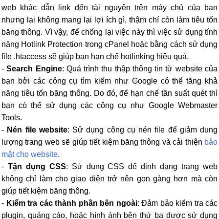
web khác dẫn link đến tài nguyên trên máy chủ của bạn
nhưng lại không mang lại lợi ích gì, thậm chí còn làm tiêu tốn
băng thông. Vì vậy, để chống lại việc này thì việc sử dụng tính
năng Hotlink Protection trong cPanel hoặc bằng cách sử dụng
file .htaccess sẽ giúp bạn hạn chế hotlinking hiệu quả.
-
Search Engine
: Quá trình thu thập thông tin từ website của
bạn bởi các công cụ tìm kiếm như Google có thể tăng khả
năng tiêu tốn băng thông. Do đó, để hạn chế tần suất quét thì
bạn có thể sử dụng các công cụ như Google Webmaster
Tools.
-
Nén file website
: Sử dụng công cụ nén file để giảm dung
lượng trang web sẽ giúp tiết kiệm băng thông và cải thiện
bảo
mật cho website
.
-
Tận dụng CSS
: Sử dụng CSS để định dạng trang web
không chỉ làm cho giao diện trở nên gọn gàng hơn mà còn
giúp tiết kiệm băng thông.
-
Kiểm tra các thành phần bên ngoài
: Đảm bảo kiểm tra các
plugin, quảng cáo, hoặc hình ảnh bên thứ ba được sử dụng