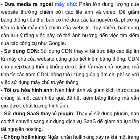
-
Đưa media ra ngoài
máy chủ
: Phần lớn dung lượng của
website thường chiếm bởi các file ảnh và video. Để giảm
băng thông tiêu thụ, bạn có thể đưa các tài nguyên đa phương
tiện ra khỏi máy chủ chính của website. Tuy nhiên, bạn cũng
cần lưu ý rằng việc này có thể ảnh hưởng đến việc tìm kiếm
của các công cụ như Google.
-
Sử dụng CDN
: Sử dụng CDN thay vì tải trực tiếp các tập tin
từ máy chủ của website cũng giúp tiết kiệm băng thông. CDN
cho phép băng thông không được tính từ máy chủ hosting mà
tính từ các trạm CDN, đồng thời cũng giúp giảm chi phí so với
việc sử dụng máy chủ truyền thống.
-
Tối ưu hóa hình ảnh
: Nén hình ảnh và giảm kích thước của
chúng là một cách hiệu quả để tiết kiệm băng thông mà vẫn
giữ được chất lượng hình ảnh.
-
Sử dụng SaaS thay vì plugin
: Thay vì sử dụng plugin, bạn
có thể chuyển sang sử dụng dịch vụ SaaS để giảm áp lực lên
tài nguyên hosting.
-
Chống hotlinking
: Ngăn chặn hotlinking xảy ra khi một trang