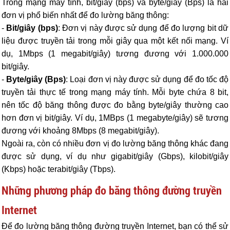
Trong mạng máy tính, bit/giây (bps) và byte/giây (Bps) là hai
đơn vị phổ biến nhất để đo lường băng thông:
-
Bit/giây (bps)
: Đơn vị này được sử dụng để đo lượng bit dữ
liệu được truyền tải trong mỗi giây qua một kết nối mạng. Ví
dụ, 1Mbps (1 megabit/giây) tương đương với 1.000.000
bit/giây.
-
Byte/giây (Bps)
: Loại đơn vị này được sử dụng để đo tốc độ
truyền tải thực tế trong mạng máy tính. Mỗi byte chứa 8 bit,
nên tốc độ băng thông được đo bằng byte/giây thường cao
hơn đơn vị bit/giây. Ví dụ, 1MBps (1 megabyte/giây) sẽ tương
đương với khoảng 8Mbps (8 megabit/giây).
Ngoài ra, còn có nhiều đơn vị đo lường băng thông khác đang
được sử dụng, ví dụ như gigabit/giây (Gbps), kilobit/giây
(Kbps) hoặc terabit/giây (Tbps).
Những phương pháp đo băng thông đường truyền
Internet
Để đo lường băng thông đường truyền Internet, bạn có thể sử