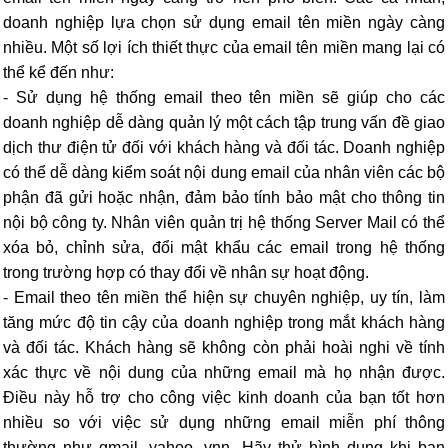
doanh nghiệp lựa chọn sử dụng email tên miền ngày càng
nhiều. Một số lợi ích thiết thực của email tên miền mang lại có
thể kể đến như:
- Sử dụng hệ thống email theo tên miền sẽ giúp cho các
doanh nghiệp dễ dàng quản lý một cách tập trung vấn đề giao
dịch thư điện tử đối với khách hàng và đối tác. Doanh nghiệp
có thể dễ dàng kiểm soát nội dung email của nhân viên các bộ
phận đã gửi hoặc nhận, đảm bảo tính bảo mật cho thông tin
nội bộ công ty. Nhân viên quản trị hệ thống Server Mail có thể
xóa bỏ, chỉnh sửa, đổi mật khẩu các email trong hệ thống
trong trường hợp có thay đổi về nhân sự hoạt động.
-
Email theo tên miền thể hiện sự chuyên nghiệp, uy tín, làm
tăng mức độ tin cậy của doanh nghiệp trong mắt khách hàng
và đối tác. Khách hàng sẽ không còn phải hoài nghi về tính
xác thực về nội dung của những email mà họ nhận được.
Điều này hỗ trợ cho công việc kinh doanh của bạn tốt hơn
nhiều so với việc sử dụng những email miễn phí thông
thường như gmail, yahoo, vnn. Hãy thử hình dung khi bạn