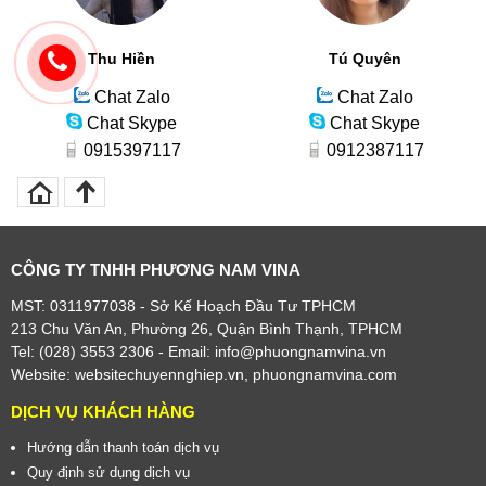
Thu Hiền
Tú Quyên
Chat Zalo
Chat Zalo
Chat Skype
Chat Skype
0915397117
0912387117
CÔNG TY TNHH PHƯƠNG NAM VINA
MST: 0311977038 - Sở Kế Hoạch Đầu Tư TPHCM
213 Chu Văn An, Phường 26, Quận Bình Thạnh, TPHCM
Tel: (028) 3553 2306
- Email: info@phuongnamvina.vn
Website:
websitechuyennghiep.vn
,
phuongnamvina.com
DỊCH VỤ KHÁCH HÀNG
Hướng dẫn thanh toán dịch vụ
Quy định sử dụng dịch vụ