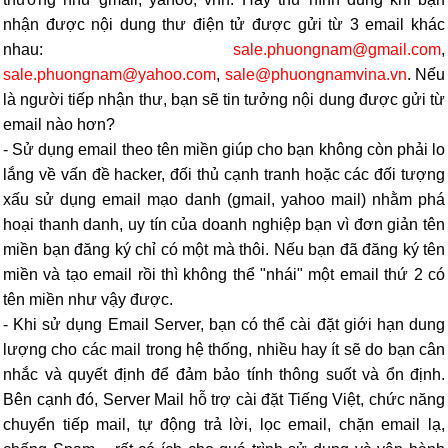
nhận được nội dung thư điện tử được gửi từ 3 email khác
nhau:
sale.phuongnam@gmail.com
,
sale.phuongnam@yahoo.com
,
sale@phuongnamvina.vn
. Nếu
là người tiếp nhận thư, bạn sẽ tin tưởng nội dung được gửi từ
email nào hơn?
-
Sử dụng email theo tên miền giúp cho bạn không còn phải lo
lắng về vấn đề hacker, đối thủ cạnh tranh hoặc các đối tượng
xấu sử dụng email mạo danh (gmail, yahoo mail) nhằm phá
hoại thanh danh, uy tín của doanh nghiệp bạn vì đơn giản tên
miền bạn đăng ký chỉ có một mà thôi. Nếu bạn đã đăng ký tên
miền và tạo email rồi thì không thể "nhái" một email thứ 2 có
tên miền như vậy được.
-
Khi sử dụng Email Server, bạn có thể cài đặt giới hạn dung
lượng cho các mail trong hệ thống, nhiều hay ít sẽ do bạn cân
nhắc và quyết định để đảm bảo tính thông suốt và ổn định.
Bên cạnh đó, Server Mail hỗ trợ cài đặt Tiếng Việt, chức năng
chuyển tiếp mail, tự động trả lời, lọc email, chặn email lạ,