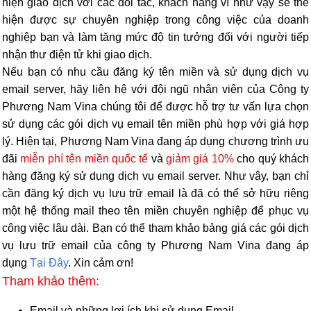
hiện giao dịch với các đối tác, khách hàng vì như vậy sẽ thể
hiện được sự chuyên nghiệp trong công việc của doanh
nghiệp bạn và làm tăng mức độ tin tưởng đối với người tiếp
nhận thư điện tử khi giao dịch.
Nếu bạn có nhu cầu đăng ký tên miền và sử dụng dịch vụ
email server, hãy liên hệ với đội ngũ nhân viên của Công ty
Phương Nam Vina chúng tôi để được hỗ trợ tư vấn lựa chọn
sử dụng các gói dịch vụ email tên miền phù hợp với giá hợp
lý. Hiện tại, Phương Nam Vina đang áp dụng chương trình ưu
đãi
miễn phí tên miền quốc tế
và
giảm giá 10%
cho quý khách
hàng đăng ký sử dụng dịch vụ email server. Như vậy, bạn chỉ
cần đăng ký dịch vụ lưu trữ email là đã có thể sở hữu riêng
một hệ thống mail theo tên miền chuyên nghiệp để phục vụ
công việc lâu dài. Bạn có thể tham khảo bảng giá các gói dịch
vụ lưu trữ email của công ty Phương Nam Vina đang áp
dụng
Tại Đây
. Xin cảm ơn!
Tham khảo thêm:
Email và những lợi ích khi sử dụng Email