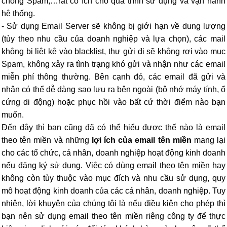
chống Spam,…rất có ích cho quá trình sử dụng và vận hành
hệ thống.
-
Sử dụng Email Server sẽ không bị giới hạn về dung lượng
(tùy theo nhu cầu của doanh nghiệp và lựa chọn), các mail
không bị liệt kê vào blacklist, thư gửi đi sẽ không rơi vào mục
Spam, không xảy ra tình trạng khó gửi và nhận như các email
miễn phí thông thường. Bên cạnh đó, các email đã gửi và
nhận có thể dễ dàng sao lưu ra bên ngoài (bộ nhớ máy tính, ổ
cứng di động) hoặc phục hồi vào bất cứ thời điểm nào bạn
muốn.
Đến đây thì bạn cũng đã có thể hiểu được thế nào là email
theo tên miền và những
lợi ích của email tên miền
mang lại
cho các tổ chức, cá nhân, doanh nghiệp hoạt động kinh doanh
nếu đăng ký sử dụng. Việc có dùng email theo tên miền hay
không còn tùy thuộc vào mục đích và nhu cầu sử dụng, quy
mô hoạt động kinh doanh của các cá nhân, doanh nghiệp. Tuy
nhiên, lời khuyên của chúng tôi là nếu điều kiện cho phép thì
bạn nên sử dụng email theo tên miền riêng công ty để thực