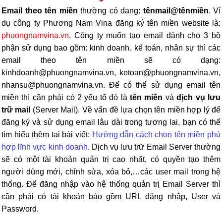
Email theo tên miền
thường có dạng:
tênmail@tênmiền
. Ví
dụ công ty Phương Nam Vina đăng ký tên miền website là:
phuongnamvina.vn
. Công ty muốn tạo email dành cho 3 bộ
phận sử dụng bao gồm: kinh doanh, kế toán, nhân sự thì các
email theo tên miền sẽ có dạng:
kinhdoanh@phuongnamvina.vn, ketoan@phuongnamvina.vn,
nhansu@phuongnamvina.vn. Để có thể sử dụng email tên
miền thì cần phải có 2 yếu tố đó là
tên miền
và
dịch vụ lưu
trữ mail
(Server Mail). Về vấn đề lựa chọn tên miền hợp lý để
đăng ký và sử dụng email lâu dài trong tương lai, bạn có thể
tìm hiểu thêm tại bài viết:
Hướng dẫn cách chọn tên miền phù
hợp lĩnh vực kinh doanh
. Dịch vụ lưu trữ Email Server thường
sẽ có một tài khoản quản trị cao nhất, có quyền tạo thêm
người dùng mới, chỉnh sửa, xóa bỏ,…các user mail trong hệ
thống. Để đăng nhập vào hệ thống quản trị Email Server thì
cần phải có tài khoản bảo gồm URL đăng nhập, User và
Password.