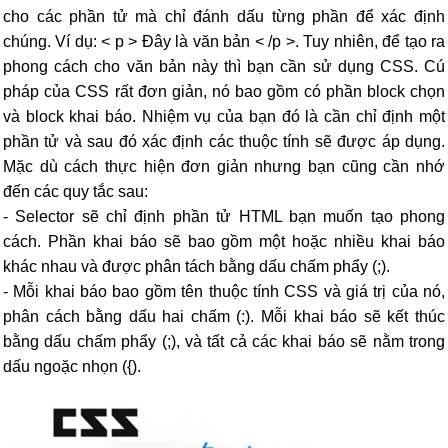
cho các phần tử mà chỉ đánh dấu từng phần để xác định
chúng. Ví dụ: < p > Đây là văn bản < /p >. Tuy nhiên, để tạo ra
phong cách cho văn bản này thì bạn cần sử dụng CSS. Cú
pháp của CSS rất đơn giản, nó bao gồm có phần block chọn
và block khai báo. Nhiệm vụ của bạn đó là cần chỉ định một
phần tử và sau đó xác định các thuộc tính sẽ được áp dụng.
Mặc dù cách thực hiện đơn giản nhưng bạn cũng cần nhớ
đến các quy tắc sau:
- Selector sẽ chỉ định phần tử HTML bạn muốn tạo phong
cách. Phần khai báo sẽ bao gồm một hoặc nhiều khai báo
khác nhau và được phân tách bằng dấu chấm phẩy (;).
- Mỗi khai báo bao gồm tên thuộc tính CSS và giá trị của nó,
phân cách bằng dấu hai chấm (:). Mỗi khai báo sẽ kết thúc
bằng dấu chấm phẩy (;), và tất cả các khai báo sẽ nằm trong
dấu ngoặc nhọn ({).