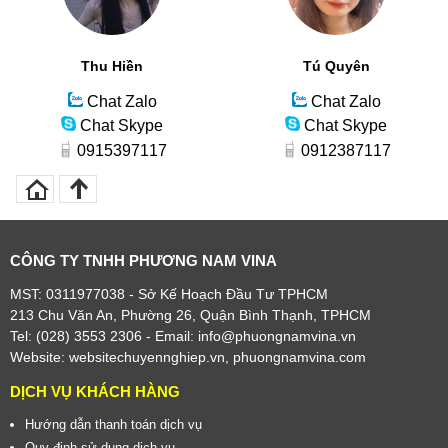
Thu Hiền
Tú Quyên
Chat Zalo
Chat Zalo
Chat Skype
Chat Skype
0915397117
0912387117
CÔNG TY TNHH PHƯƠNG NAM VINA
MST: 0311977038 - Sở Kế Hoạch Đầu Tư TPHCM
213 Chu Văn An, Phường 26, Quận Bình Thạnh, TPHCM
Tel: (028) 3553 2306
- Email: info@phuongnamvina.vn
Website:
websitechuyennghiep.vn
,
phuongnamvina.com
DỊCH VỤ KHÁCH HÀNG
Hướng dẫn thanh toán dịch vụ
Quy định sử dụng dịch vụ