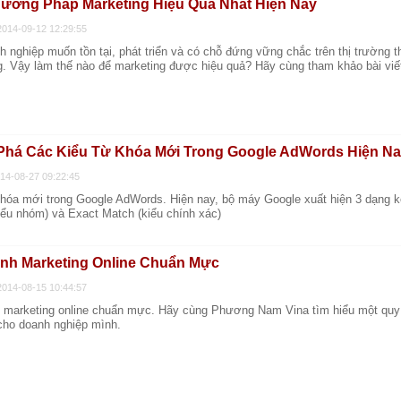
ương Pháp Marketing Hiệu Quả Nhất Hiện Nay
2014-09-12 12:29:55
 nghiệp muốn tồn tại, phát triển và có chỗ đứng vững chắc trên thị trường 
g. Vậy làm thế nào để marketing được hiệu quả? Hãy cùng tham khảo bài viế
há Các Kiểu Từ Khóa Mới Trong Google AdWords Hiện N
014-08-27 09:22:45
khóa mới trong Google AdWords. Hiện nay, bộ máy Google xuất hiện 3 dạng 
iểu nhóm) và Exact Match (kiểu chính xác)
ình Marketing Online Chuẩn Mực
2014-08-15 10:44:57
h marketing online chuẩn mực. Hãy cùng Phương Nam Vina tìm hiểu một quy 
cho doanh nghiệp mình.