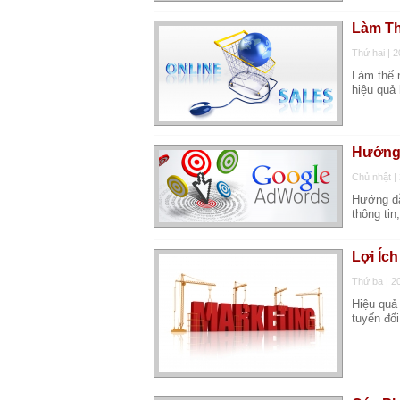
Làm Th
Thứ hai | 
Làm thế 
hiệu quả
Hướng 
Chủ nhật |
Hướng dẫ
thông ti
Lợi Íc
Thứ ba | 2
Hiệu quả
tuyến đối