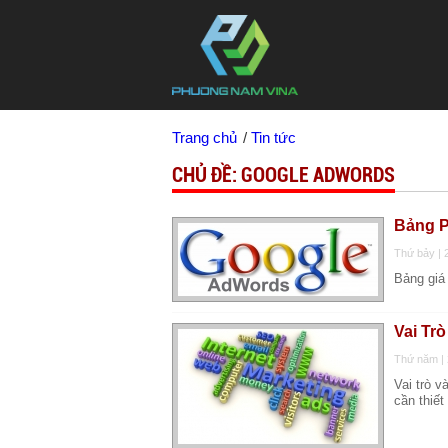
Trang chủ
Tin tức
CHỦ ĐỀ: GOOGLE ADWORDS
Bảng P
Thứ bảy | 
Bảng giá
Vai Tr
Thứ năm | 
Vai trò 
cần thiết