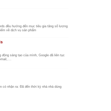
ords đều hướng đến mục tiêu gia tăng số lượng
kiếm về dịch vụ sản phẩm
ds
g động sáng tạo của mình, Google đã liên tục
ail,....
ạn có nhận ra: Đã đến thời kỳ nhà nhà dùng