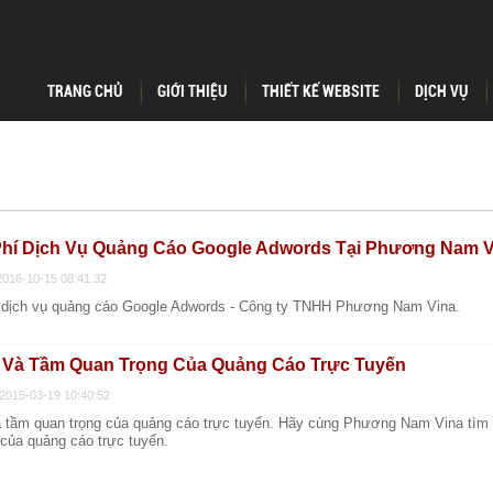
TRANG CHỦ
GIỚI THIỆU
THIẾT KẾ WEBSITE
DỊCH VỤ
hí Dịch Vụ Quảng Cáo Google Adwords Tại Phương Nam V
2016-10-15 08:41:32
 dịch vụ quảng cáo Google Adwords - Công ty TNHH Phương Nam Vina.
ò Và Tầm Quan Trọng Của Quảng Cáo Trực Tuyến
2015-03-19 10:40:52
và tầm quan trọng của quảng cáo trực tuyến. Hãy cùng Phương Nam Vina tìm h
 của quảng cáo trực tuyến.