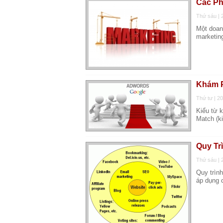
Các Ph
Thứ sáu | 
Một doanh
marketin
Khám P
Thứ tư | 2
Kiểu từ 
Match (k
Quy Tr
Thứ sáu | 
Quy trìn
áp dụng 