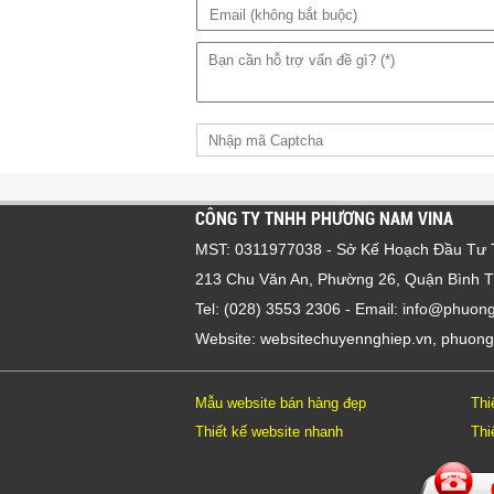
CÔNG TY TNHH PHƯƠNG NAM VINA
MST: 0311977038 - Sở Kế Hoạch Đầu T
213 Chu Văn An, Phường 26, Quận Bình
Tel: (028) 3553 2306
- Email: info@phuon
Website:
websitechuyennghiep.vn
,
phuong
Mẫu website bán hàng đẹp
Thi
Thiết kế website nhanh
Thi