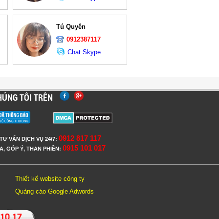
Tú Quyên
0912387117
Chat Skype
HÚNG TÔI TRÊN
0912 817 117
TƯ VẤN DỊCH VỤ 24/7:
0915 101 017
A, GÓP Ý, THAN PHIỀN:
Thiết kế website công ty
Quảng cáo Google Adwords