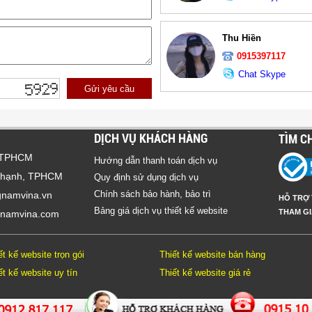
Thu Hiền
0915397117
Chat Skype
Gửi yêu cầu
DỊCH VỤ KHÁCH HÀNG
TÌM C
ư TPHCM
Hướng dẫn thanh toán dịch vụ
 Thạnh, TPHCM
Quy định sử dụng dịch vụ
Chính sách bảo hành, bảo trì
gnamvina.vn
HỖ TRỢ 
Bảng giá dịch vụ thiết kế website
THAM GI
namvina.com
ết kế website trọn gói
Thiết kế website bán hàng
ết kế website uy tín
Thiết kế website giá rẻ