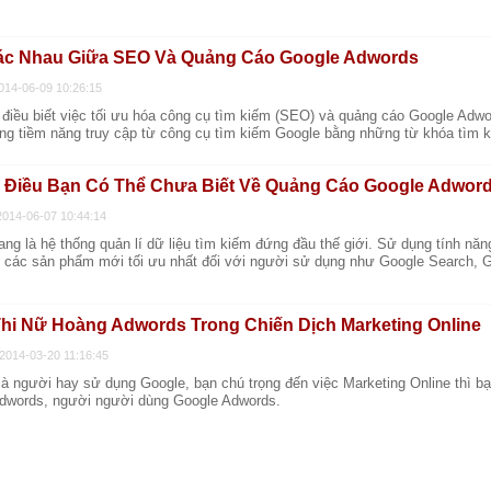
c Nhau Giữa SEO Và Quảng Cáo Google Adwords
2014-06-09 10:26:15
 điều biết việc tối ưu hóa công cụ tìm kiếm (SEO) và quảng cáo Google Adw
ng tiềm năng truy cập từ công cụ tìm kiếm Google bằng những từ khóa tìm 
Điều Bạn Có Thể Chưa Biết Về Quảng Cáo Google Adwor
2014-06-07 10:44:14
ng là hệ thống quản lí dữ liệu tìm kiếm đứng đầu thế giới. Sử dụng tính năn
ển các sản phẩm mới tối ưu nhất đối với người sử dụng như Google Search, Gm
hi Nữ Hoàng Adwords Trong Chiến Dịch Marketing Online
2014-03-20 11:16:45
là người hay sử dụng Google, bạn chú trọng đến việc Marketing Online thì b
dwords, người người dùng Google Adwords.