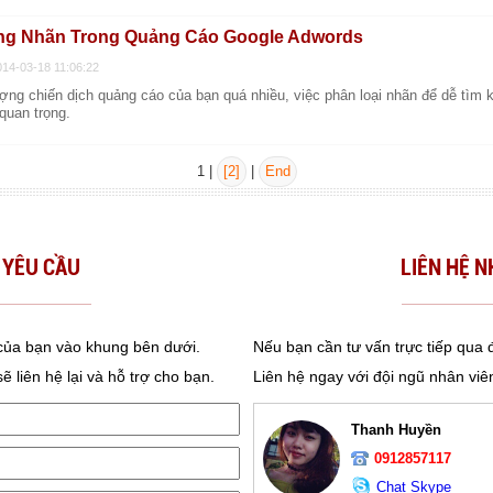
g Nhãn Trong Quảng Cáo Google Adwords
014-03-18 11:06:22
ợng chiến dịch quảng cáo của bạn quá nhiều, việc phân loại nhãn để dễ tìm 
quan trọng.
1 |
[2]
|
End
 YÊU CẦU
LIÊN HỆ N
 của bạn vào khung bên dưới.
Nếu bạn cần tư vấn trực tiếp qua đ
liên hệ lại và hỗ trợ cho bạn.
Liên hệ ngay với đội ngũ nhân vi
Thanh Huyền
0912857117
Chat Skype