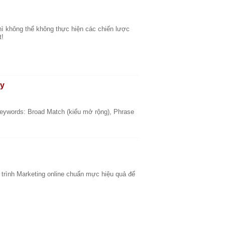
thì không thể không thực hiện các chiến lược
t!
ay
keywords: Broad Match (kiểu mở rộng), Phrase
trình Marketing online chuẩn mực hiệu quả để