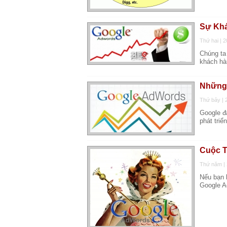
Sự Khá
Thứ hai | 
Chúng ta
khách hà
Những 
Thứ bảy | 
Google đa
phát tri
Cuộc T
Thứ năm | 
Nếu bạn 
Google A