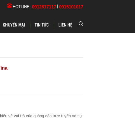
0912817117
0915101017
HOTLINE:
KHUYẾN MẠI
TIN TỨC
LIÊN HỆ
ina
iểu về vai trò của quảng cáo trực tuyến và sự