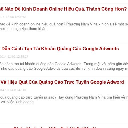
ế Nào Để Kinh Doanh Online Hiệu Quả, Thành Công Hơn?
2014-12-08 12:05:54
nào để kinh doanh online hiệu quả hơn? Phương Nam Vina xin chia sẻ một s
 hơn cho bạn đọc tham khảo.
Dẫn Cách Tạo Tài Khoản Quảng Cáo Google Adwords
 2014-11-02 12:58:17
n cách tạo tài khoản quảng cáo Google Adwords. Trong một vài năm gần đây
n, nhu cầu quảng cáo Google Adwords của các đơn vị kinh doanh cũng ngày m
h Và Hiệu Quả Của Quảng Cáo Trực Tuyến Google Adword
014-10-14 05:47:10
 của quảng cáo trực tuyến ra sao? Hãy cùng Phương Nam Vina tìm hiểu về nh
 với việc kinh doanh.